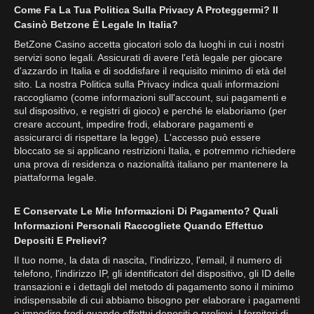
Come Fa La Tua Politica Sulla Privacy A Proteggermi? Il
Casinò Betzone È Legale In Italia?
BetZone Casino accetta giocatori solo da luoghi in cui i nostri
servizi sono legali. Assicurati di avere l'età legale per giocare
d'azzardo in Italia e di soddisfare il requisito minimo di età del
sito. La nostra Politica sulla Privacy indica quali informazioni
raccogliamo (come informazioni sull'account, sui pagamenti e
sul dispositivo, e registri di gioco) e perché le elaboriamo (per
creare account, impedire frodi, elaborare pagamenti e
assicurarci di rispettare la legge). L'accesso può essere
bloccato se si applicano restrizioni Italia, e potremmo richiedere
una prova di residenza o nazionalità italiano per mantenere la
piattaforma legale.
E Conservate Le Mie Informazioni Di Pagamento? Quali
Informazioni Personali Raccogliete Quando Effettuo
Depositi E Prelievi?
Il tuo nome, la data di nascita, l'indirizzo, l'email, il numero di
telefono, l'indirizzo IP, gli identificatori del dispositivo, gli ID delle
transazioni e i dettagli del metodo di pagamento sono il minimo
indispensabile di cui abbiamo bisogno per elaborare i pagamenti
e impedire frodi quando effettui depositi o prelievi. I fornitori di