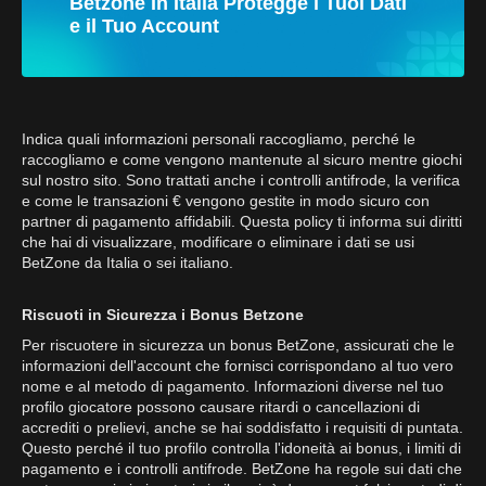
Betzone In Italia Protegge i Tuoi Dati
e il Tuo Account
Indica quali informazioni personali raccogliamo, perché le
raccogliamo e come vengono mantenute al sicuro mentre giochi
sul nostro sito. Sono trattati anche i controlli antifrode, la verifica
e come le transazioni € vengono gestite in modo sicuro con
partner di pagamento affidabili. Questa policy ti informa sui diritti
che hai di visualizzare, modificare o eliminare i dati se usi
BetZone da Italia o sei italiano.
Riscuoti in Sicurezza i Bonus Betzone
Per riscuotere in sicurezza un bonus BetZone, assicurati che le
informazioni dell'account che fornisci corrispondano al tuo vero
nome e al metodo di pagamento. Informazioni diverse nel tuo
profilo giocatore possono causare ritardi o cancellazioni di
accrediti o prelievi, anche se hai soddisfatto i requisiti di puntata.
Questo perché il tuo profilo controlla l'idoneità ai bonus, i limiti di
pagamento e i controlli antifrode. BetZone ha regole sui dati che